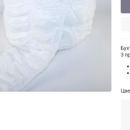
Бух
3 п
Цве