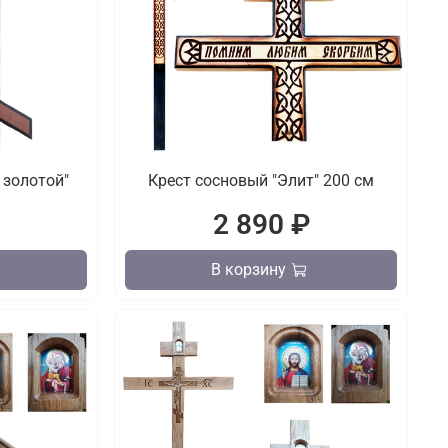
овый "Узор золотой"
Крест сосновый "Элит" 200 см
₽
2 890 ₽
В корзину