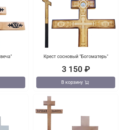
Свеча"
Крест сосновый "Богоматерь"
₽
3 150 ₽
В корзину