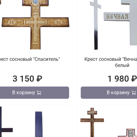
рест сосновый "Спаситель"
Крест сосновый "Вечн
белый
3 150 ₽
1 980 
В корзину
В корзину