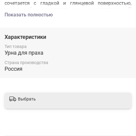
сочетается с гладкой и глянцевой поверхностью,
украшенной декоративными элементами. В
Показать полностью
обрамлении в центре урны расположена декоративная
объемная наклейка из смолы. Различные тематики на
выбор при заказе.
Характеристики
Тип товара
Урна для праха
Страна производства
Россия
Выбрать