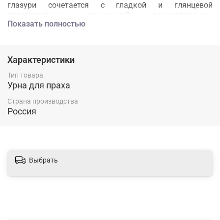
глазури сочетается с гладкой и глянцевой
поверхностью, украшенной декоративными
Показать полностью
элементами. В обрамлении в центре урны
расположена декоративная объемная наклейка из
смолы. Различные тематики на выбор при заказе.
Характеристики
Тип товара
Урна для праха
Страна производства
Россия
Выбрать