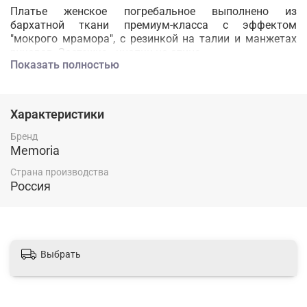
Платье женское погребальное выполнено из
бархатной ткани премиум-класса с эффектом
"мокрого мрамора", с резинкой на талии и манжетах
рукавов. Застежка - кнопки на спине.
Показать полностью
Платье представлено в благородных тонах синего и
розового бархата. Благодаря качественным
материалам и аккуратному пошиву, платье выглядит
Характеристики
элегантно и достойно. Шарф из вуали добавляет
утонченности и завершенности.
Бренд
Memoria
Страна производства
Россия
Выбрать