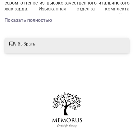
сером оттенке из высококачественного итальянского
жаккарда. Изысканная отделка комплекта
представлена элегантным вязаным кружевом. Этот
Показать полностью
комплект станет достойным выбором для проведения
погребальных церемоний, где каждая деталь имеет
значение.
Выбрать