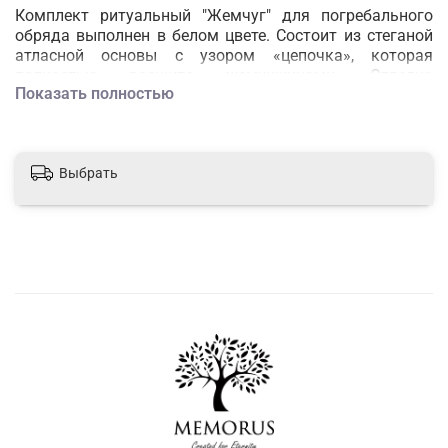
Комплект ритуальный "Жемчуг" для погребального
обряда выполнен в белом цвете. Состоит из стеганой
атласной основы с узором «цепочка», которая
полностью расшита жемчужинами. Отделка
Показать полностью
представлена воланом из эксклюзивной ткани Мадин,
обладающей мягкой текстурой и кристаллоновым
блеском.
Выбрать