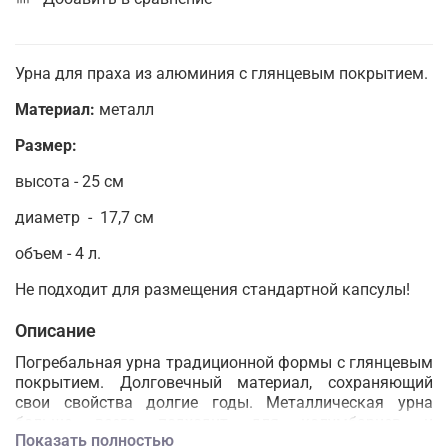
Урна для праха из алюминия с глянцевым покрытием.
Материал:
металл
Размер:
высота - 25 см
диаметр - 17,7 см
объем - 4 л.
Не подходит для размещения стандартной капсулы!
Описание
Погребальная урна традиционной формы с глянцевым
покрытием. Долговечный материал, сохраняющий
свои свойства долгие годы. Металлическая урна
больше всего подходит для колумбариев и
Показать полностью
колумбарных стен, также может использоваться во