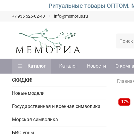
Ритуальные товары ОПТОМ. М
+7 936 525-02-40
info@memorus.ru
Каталог
Каталог
Новости
О комп
СКИДКИ!
Главна
Новые модели
-17%
Государственная и военная символика
Морская символика
БИО урны