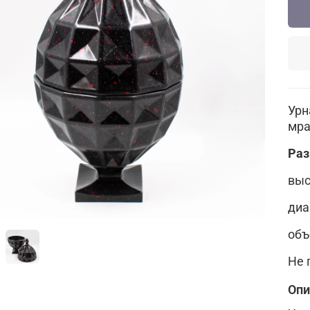
Урн
мра
Раз
выс
диа
объе
Не 
Опи