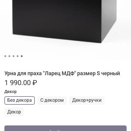
Урна для праха "Ларец МДФ" размер S черный
1 990.00 ₽
Декор
Без декора
С декором
Декор+ручки
Декор