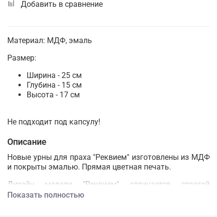
Добавить в сравнение
Материал: МДФ, эмаль
Размер:
Ширина - 25 см
Глубина - 15 см
Высота - 17 см
Не подходит под капсулу!
Описание
Новые урны для праха "Реквием" изготовлены из МДФ
и покрыты эмалью. Прямая цветная печать.
Дизайн модели "Реквием" отличается строгой
элегантностью и универсальностью, а прямая
Показать полностью
полноцветная печать позволяет наносить
изображения высокого качества, устойчивые к